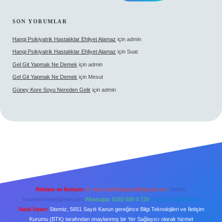
SON YORUMLAR
Hangi Psikiyatrik Hastalıklar Ehliyet Alamaz
için
admin
Hangi Psikiyatrik Hastalıklar Ehliyet Alamaz
için
Suat
Gel Git Yapmak Ne Demek
için
admin
Gel Git Yapmak Ne Demek
için
Mesut
Güney Kore Soyu Nereden Gelir
için
admin
Reklam ve İletişim:
E-mail:
backlinkpaneli@gmail.com
Teams:
forumhizmeti@gmail.com
Whatsapp: 0262 606 0 726
Telegram: @karabul
Yasal Uyarı:
Sitemiz, 5651 Sayılı Kanun gereğince Bilgi Teknolojileri ve İletişim
Kurumu (BTK) tarafından onaylanmış bir Yer Sağlayıcı olarak hizmet