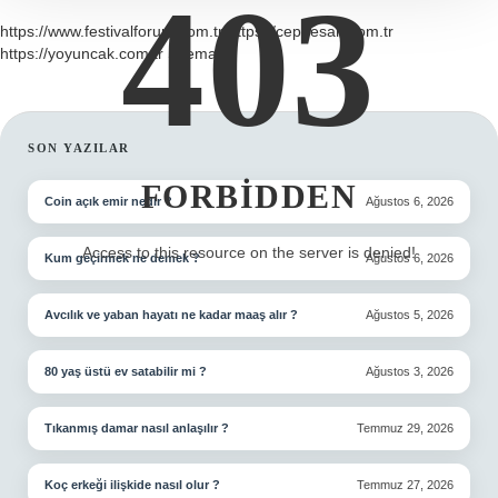
403
https://www.festivalforum.com.tr
https://cephesan.com.tr
https://yoyuncak.com.tr
Sitemap
SIDEBAR
SON YAZILAR
FORBIDDEN
Coin açık emir nedir ?
Ağustos 6, 2026
Access to this resource on the server is denied!
Kum geçirmek ne demek ?
Ağustos 6, 2026
Avcılık ve yaban hayatı ne kadar maaş alır ?
Ağustos 5, 2026
80 yaş üstü ev satabilir mi ?
Ağustos 3, 2026
Tıkanmış damar nasıl anlaşılır ?
Temmuz 29, 2026
Koç erkeği ilişkide nasıl olur ?
Temmuz 27, 2026