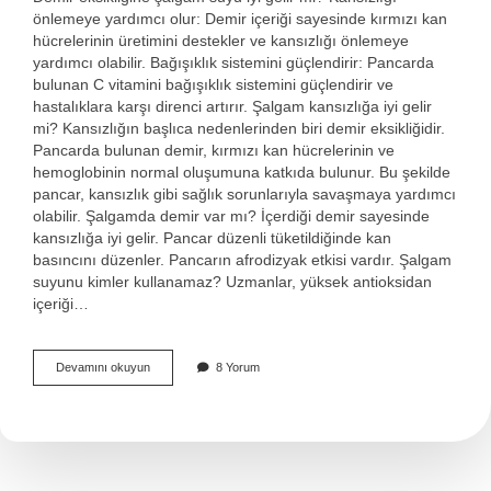
önlemeye yardımcı olur: Demir içeriği sayesinde kırmızı kan
hücrelerinin üretimini destekler ve kansızlığı önlemeye
yardımcı olabilir. Bağışıklık sistemini güçlendirir: Pancarda
bulunan C vitamini bağışıklık sistemini güçlendirir ve
hastalıklara karşı direnci artırır. Şalgam kansızlığa iyi gelir
mi? Kansızlığın başlıca nedenlerinden biri demir eksikliğidir.
Pancarda bulunan demir, kırmızı kan hücrelerinin ve
hemoglobinin normal oluşumuna katkıda bulunur. Bu şekilde
pancar, kansızlık gibi sağlık sorunlarıyla savaşmaya yardımcı
olabilir. Şalgamda demir var mı? İçerdiği demir sayesinde
kansızlığa iyi gelir. Pancar düzenli tüketildiğinde kan
basıncını düzenler. Pancarın afrodizyak etkisi vardır. Şalgam
suyunu kimler kullanamaz? Uzmanlar, yüksek antioksidan
içeriği…
Şalgam
Devamını okuyun
8 Yorum
Suyu
Kansızlığa
Iyi
Gelir
Mi