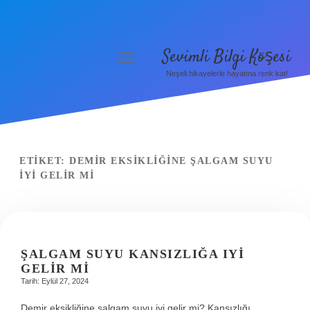
Sevimli Bilgi Köşesi
menüyü
aç
Neşeli hikayelerle hayatına renk kat!
Anasayfa
Gizlilik Politikası
Yasal Uyarı
ETIKET:
DEMIR EKSIKLIĞINE ŞALGAM SUYU
IYI GELIR MI
Hakkımızda
ŞALGAM SUYU KANSIZLIĞA IYI
GELIR MI
Tarih: Eylül 27, 2024
Demir eksikliğine şalgam suyu iyi gelir mi? Kansızlığı