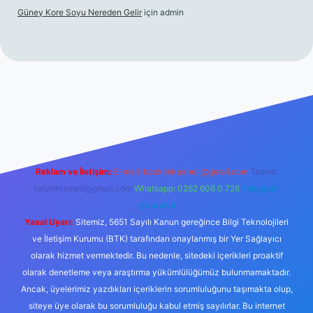
Güney Kore Soyu Nereden Gelir
için
admin
ncel giriş
https://tulipbett.net/
Reklam ve İletişim:
E-mail:
backlinkpaneli@gmail.com
Teams:
forumhizmeti@gmail.com
Whatsapp: 0262 606 0 726
Telegram:
@karabul
Yasal Uyarı:
Sitemiz, 5651 Sayılı Kanun gereğince Bilgi Teknolojileri
ve İletişim Kurumu (BTK) tarafından onaylanmış bir Yer Sağlayıcı
olarak hizmet vermektedir. Bu nedenle, sitedeki içerikleri proaktif
olarak denetleme veya araştırma yükümlülüğümüz bulunmamaktadır.
Ancak, üyelerimiz yazdıkları içeriklerin sorumluluğunu taşımakta olup,
siteye üye olarak bu sorumluluğu kabul etmiş sayılırlar. Bu internet