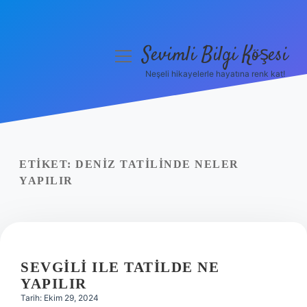
Sevimli Bilgi Köşesi
menüyü
aç
Neşeli hikayelerle hayatına renk kat!
Anasayfa
Gizlilik Politikası
Yasal Uyarı
ETIKET:
DENIZ TATILINDE NELER
YAPILIR
Hakkımızda
SEVGILI ILE TATILDE NE
YAPILIR
Tarih: Ekim 29, 2024