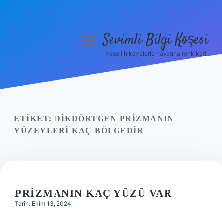
Sevimli Bilgi Köşesi
menüyü
aç
Neşeli hikayelerle hayatına renk kat!
Anasayfa
Gizlilik Politikası
Yasal Uyarı
ETIKET:
DIKDÖRTGEN PRIZMANIN
YÜZEYLERI KAÇ BÖLGEDIR
Hakkımızda
PRIZMANIN KAÇ YÜZÜ VAR
Tarih: Ekim 13, 2024