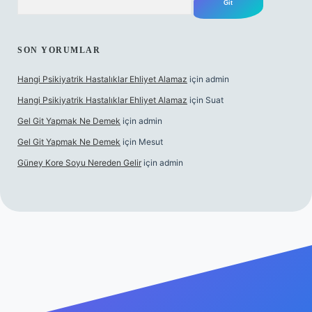
SON YORUMLAR
Hangi Psikiyatrik Hastalıklar Ehliyet Alamaz
için
admin
Hangi Psikiyatrik Hastalıklar Ehliyet Alamaz
için
Suat
Gel Git Yapmak Ne Demek
için
admin
Gel Git Yapmak Ne Demek
için
Mesut
Güney Kore Soyu Nereden Gelir
için
admin
cel giriş
https://tulipbett.net/