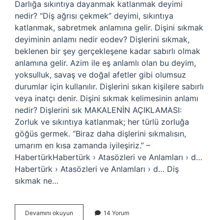
Darlığa sıkıntıya dayanmak katlanmak deyimi
nedir? “Diş ağrısı çekmek” deyimi, sıkıntıya
katlanmak, sabretmek anlamına gelir. Dişini sıkmak
deyiminin anlamı nedir eodev? Dişlerini sıkmak,
beklenen bir şey gerçekleşene kadar sabırlı olmak
anlamına gelir. Azim ile eş anlamlı olan bu deyim,
yoksulluk, savaş ve doğal afetler gibi olumsuz
durumlar için kullanılır. Dişlerini sıkan kişilere sabırlı
veya inatçı denir. Dişini sıkmak kelimesinin anlamı
nedir? Dişlerini sık MAKALENİN AÇIKLAMASI:
Zorluk ve sıkıntıya katlanmak; her türlü zorluğa
göğüs germek. “Biraz daha dişlerini sıkmalısın,
umarım en kısa zamanda iyileşiriz.” –
HabertürkHabertürk › Atasözleri ve Anlamları › d…
Habertürk › Atasözleri ve Anlamları › d… Diş
sıkmak ne…
Darlığa
Devamını okuyun
14 Yorum