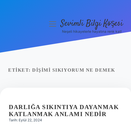
Sevimli Bilgi Köşesi
menüyü
aç
Neşeli hikayelerle hayatına renk kat!
Anasayfa
Gizlilik Politikası
Yasal Uyarı
ETIKET:
DIŞIMI SIKIYORUM NE DEMEK
Hakkımızda
DARLIĞA SIKINTIYA DAYANMAK
KATLANMAK ANLAMI NEDIR
Tarih: Eylül 22, 2024