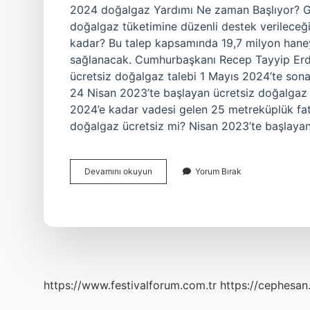
2024 doğalgaz Yardımı Ne zaman Başlıyor? Gök
doğalgaz tüketimine düzenli destek verileceğ
kadar? Bu talep kapsamında 19,7 milyon haneye
sağlanacak. Cumhurbaşkanı Recep Tayyip Er
ücretsiz doğalgaz talebi 1 Mayıs 2024’te so
24 Nisan 2023’te başlayan ücretsiz doğalgaz
2024’e kadar vadesi gelen 25 metreküplük fatu
doğalgaz ücretsiz mi? Nisan 2023’te başlaya
Evlere
Devamını okuyun
Yorum Bırak
Doğalgaz
Ne
Zaman
Verilecek
https://www.festivalforum.com.tr
https://cephesan