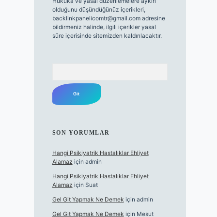
Hukuka ve yasal düzenlemelere aykırı
olduğunu düşündüğünüz içerikleri,
backlinkpanelicomtr@gmail.com
adresine
bildirmeniz halinde, ilgili içerikler yasal
süre içerisinde sitemizden kaldırılacaktır.
Arama
SON YORUMLAR
Hangi Psikiyatrik Hastalıklar Ehliyet
Alamaz
için
admin
Hangi Psikiyatrik Hastalıklar Ehliyet
Alamaz
için
Suat
Gel Git Yapmak Ne Demek
için
admin
Gel Git Yapmak Ne Demek
için
Mesut