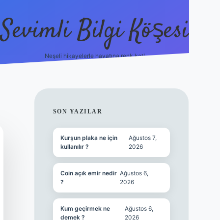
Sevimli Bilgi Köşesi
Neşeli hikayelerle hayatına renk kat!
hiltonbet güncel giriş
SIDEBAR
SON YAZILAR
Kurşun plaka ne için
Ağustos 7,
kullanılır ?
2026
Coin açık emir nedir
Ağustos 6,
?
2026
Kum geçirmek ne
Ağustos 6,
demek ?
2026