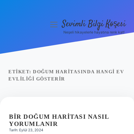
Sevimli Bilgi Köşesi
menüyü
aç
Neşeli hikayelerle hayatına renk kat!
Anasayfa
Gizlilik Politikası
Yasal Uyarı
ETIKET:
DOĞUM HARITASINDA HANGI EV
EVLILIĞI GÖSTERIR
Hakkımızda
BIR DOĞUM HARITASI NASIL
YORUMLANIR
Tarih: Eylül 23, 2024