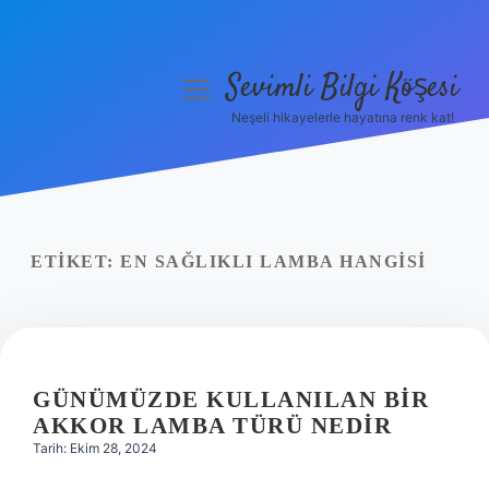
Sevimli Bilgi Köşesi
menüyü
aç
Neşeli hikayelerle hayatına renk kat!
Anasayfa
Gizlilik Politikası
Yasal Uyarı
ETIKET:
EN SAĞLIKLI LAMBA HANGISI
Hakkımızda
GÜNÜMÜZDE KULLANILAN BIR
AKKOR LAMBA TÜRÜ NEDIR
Tarih: Ekim 28, 2024