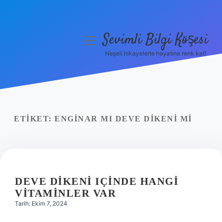
Sevimli Bilgi Köşesi
menüyü
aç
Neşeli hikayelerle hayatına renk kat!
Anasayfa
Gizlilik Politikası
Yasal Uyarı
ETIKET:
ENGINAR MI DEVE DIKENI MI
Hakkımızda
DEVE DIKENI IÇINDE HANGI
VITAMINLER VAR
Tarih: Ekim 7, 2024