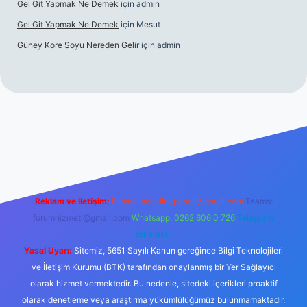
Gel Git Yapmak Ne Demek
için
admin
Gel Git Yapmak Ne Demek
için
Mesut
Güney Kore Soyu Nereden Gelir
için
admin
cel giriş
https://tulipbett.net/
Reklam ve İletişim:
E-mail:
backlinkpaneli@gmail.com
Teams:
forumhizmeti@gmail.com
Whatsapp: 0262 606 0 726
Telegram:
@karabul
Yasal Uyarı:
Sitemiz, 5651 Sayılı Kanun gereğince Bilgi Teknolojileri
ve İletişim Kurumu (BTK) tarafından onaylanmış bir Yer Sağlayıcı
olarak hizmet vermektedir. Bu nedenle, sitedeki içerikleri proaktif
olarak denetleme veya araştırma yükümlülüğümüz bulunmamaktadır.