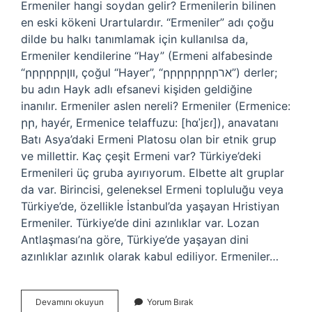
Ermeniler hangi soydan gelir? Ermenilerin bilinen
en eski kökeni Urartulardır. “Ermeniler” adı çoğu
dilde bu halkı tanımlamak için kullanılsa da,
Ermeniler kendilerine “Hay” (Ermeni alfabesinde
“րրրրրրוון, çoğul “Hayer”, “րրրրրրրրאר”) derler;
bu adın Hayk adlı efsanevi kişiden geldiğine
inanılır. Ermeniler aslen nereli? Ermeniler (Ermenice:
րր, hayér, Ermenice telaffuzu: [hɑˈjɛɾ]), anavatanı
Batı Asya’daki Ermeni Platosu olan bir etnik grup
ve millettir. Kaç çeşit Ermeni var? Türkiye’deki
Ermenileri üç gruba ayırıyorum. Elbette alt gruplar
da var. Birincisi, geleneksel Ermeni topluluğu veya
Türkiye’de, özellikle İstanbul’da yaşayan Hristiyan
Ermeniler. Türkiye’de dini azınlıklar var. Lozan
Antlaşması’na göre, Türkiye’de yaşayan dini
azınlıklar azınlık olarak kabul ediliyor. Ermeniler…
Ermeni
Devamını okuyun
Yorum Bırak