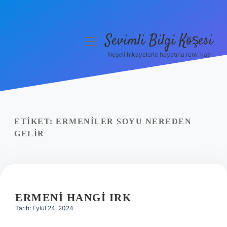
Sevimli Bilgi Köşesi
menüyü
aç
Neşeli hikayelerle hayatına renk kat!
Anasayfa
Gizlilik Politikası
Yasal Uyarı
ETIKET:
ERMENILER SOYU NEREDEN
GELIR
Hakkımızda
ERMENI HANGI IRK
Tarih: Eylül 24, 2024