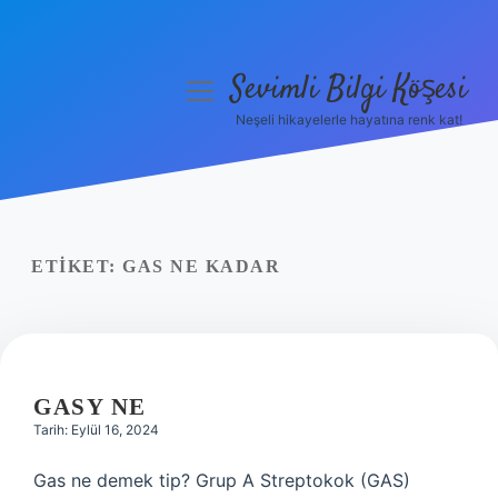
Sevimli Bilgi Köşesi
menüyü
aç
Neşeli hikayelerle hayatına renk kat!
Anasayfa
Gizlilik Politikası
Yasal Uyarı
ETIKET:
GAS NE KADAR
Hakkımızda
GASY NE
Tarih: Eylül 16, 2024
Gas ne demek tip? Grup A Streptokok (GAS)