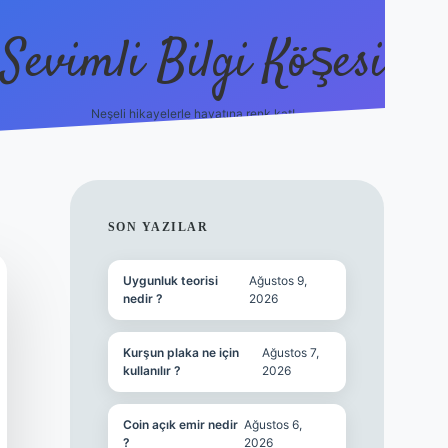
Sevimli Bilgi Köşesi
Neşeli hikayelerle hayatına renk kat!
hiltonbet güncel giriş
h
SIDEBAR
SON YAZILAR
Uygunluk teorisi
Ağustos 9,
nedir ?
2026
Kurşun plaka ne için
Ağustos 7,
kullanılır ?
2026
Coin açık emir nedir
Ağustos 6,
?
2026