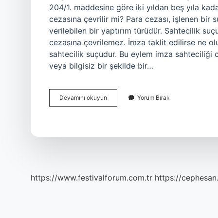
204/1. maddesine göre iki yıldan beş yıla kada
cezasına çevrilir mi? Para cezası, işlenen bir s
verilebilen bir yaptırım türüdür. Sahtecilik su
cezasına çevrilemez. İmza taklit edilirse ne ol
sahtecilik suçudur. Bu eylem imza sahteciliği c
veya bilgisiz bir şekilde bir…
İMza
Devamını okuyun
Yorum Bırak
Taklidi
Cezası
Nedir
https://www.festivalforum.com.tr
https://cephesan