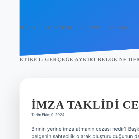
Anasayfa
Gizlilik Politikası
Yasal Uyarı
Hakkımızda
ETIKET:
GERÇEĞE AYKIRI BELGE NE D
İMZA TAKLIDI C
Tarih: Ekim 9, 2024
Birinin yerine imza atmanın cezası nedir? Baş
belgenin sahtecilik olarak oluşturulduğunun d