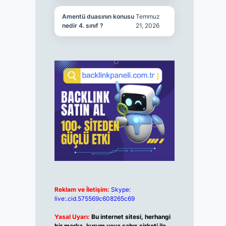
Amentü duasının konusu
Temmuz
nedir 4. sınıf ?
21, 2026
Reklam ve İletişim:
Skype:
live:.cid.575569c608265c69
Yasal Uyarı:
Bu internet sitesi, herhangi
bir marka, kurum veya şahıs şirketi ile