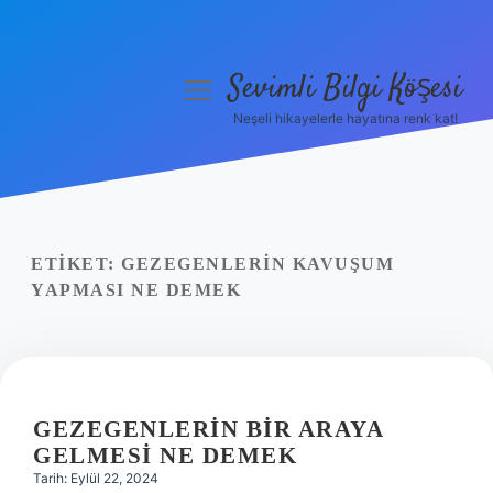
Sevimli Bilgi Köşesi
menüyü
aç
Neşeli hikayelerle hayatına renk kat!
Anasayfa
Gizlilik Politikası
Yasal Uyarı
ETIKET:
GEZEGENLERIN KAVUŞUM
YAPMASI NE DEMEK
Hakkımızda
GEZEGENLERIN BIR ARAYA
GELMESI NE DEMEK
Tarih: Eylül 22, 2024