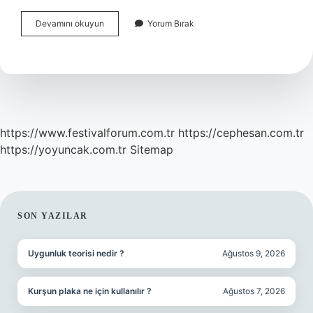
Gezegenlerin
Devamını okuyun
Yorum Bırak
Bir
Araya
Gelmesi
Ne
Demek
https://www.festivalforum.com.tr
https://cephesan.com.tr
https://yoyuncak.com.tr
Sitemap
SIDEBAR
SON YAZILAR
Uygunluk teorisi nedir ?
Ağustos 9, 2026
Kurşun plaka ne için kullanılır ?
Ağustos 7, 2026