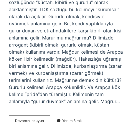
sözlüğünde “küstah, kibirli ve gururlu” olarak
açıklanmıştır. TDK sözlüğü bu kelimeyi “kurumsal”
olarak da açıklar. Gururlu olmak, kendisiyle
övünmek anlamına gelir. Bu, kendi yaptıklarıyla
gurur duyan ve etrafındakilere karşı kibirli olan kişi
anlamına gelir. Marur mu mağrur mu? Dilimizde
arrogant (kibirli olmak, gururlu olmak, küstah
olmak) kullanımı vardır. Mağdur kelimesi de Arapça
kökenli bir kelimedir (maġdūr). Haksızlığa uğramış
biri anlamına gelir. Dilimizde, kurbanlaştırma (zarar
vermek) ve kurbanlaştırma (zarar görmek)
terimlerini kullanırız. Mağrur ne demek din kültürü?
Gururlu kelimesi Arapça kökenlidir. Ve Arapça kök
kelime “pride”dan türemiştir. Kelimenin tam
anlamıyla “gurur duymak” anlamına gelir. Mağrur…
Mağrur
Devamını okuyun
Yorum Bırak
Ismi
Ne