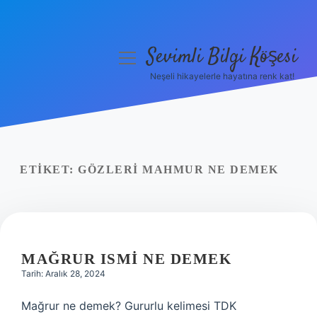
Sevimli Bilgi Köşesi
menüyü
aç
Neşeli hikayelerle hayatına renk kat!
Anasayfa
Gizlilik Politikası
Yasal Uyarı
ETIKET:
GÖZLERI MAHMUR NE DEMEK
Hakkımızda
MAĞRUR ISMI NE DEMEK
Tarih: Aralık 28, 2024
Mağrur ne demek? Gururlu kelimesi TDK