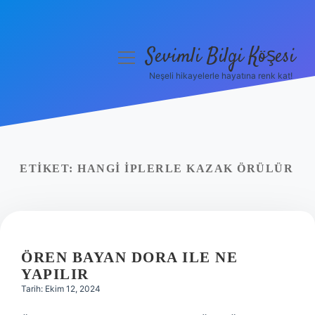
Sevimli Bilgi Köşesi
menüyü
aç
Neşeli hikayelerle hayatına renk kat!
Anasayfa
Gizlilik Politikası
Yasal Uyarı
ETIKET:
HANGI IPLERLE KAZAK ÖRÜLÜR
Hakkımızda
ÖREN BAYAN DORA ILE NE
YAPILIR
Tarih: Ekim 12, 2024