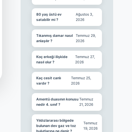
80 yaş üstü ev
Ağustos 3,
satabilir mi ?
2026
Tıkanmış damar nasıl
Temmuz 29,
anlaşılır ?
2026
Koç erkeği ilişkide
Temmuz 27,
nasıl olur ?
2026
Kaç cesit canlı
Temmuz 25,
vardır ?
2026
Amentü duasının konusu
Temmuz
nedir 4. sınıf ?
21, 2026
Yıldızlararası bölgede
Temmuz
bulunan dev gaz ve toz
19, 2026
bulutlarına ne denir ?