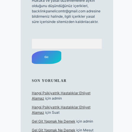
Hukuka ve yasal düzenlemelere aykırı
olduğunu düşündüğünüz içerikleri,
backlinkpanelicomtr@gmail.com
adresine
bildirmeniz halinde, ilgili içerikler yasal
süre içerisinde sitemizden kaldırılacaktır.
Arama
SON YORUMLAR
Hangi Psikiyatrik Hastalıklar Ehliyet
Alamaz
için
admin
Hangi Psikiyatrik Hastalıklar Ehliyet
Alamaz
için
Suat
Gel Git Yapmak Ne Demek
için
admin
Gel Git Yapmak Ne Demek
için
Mesut