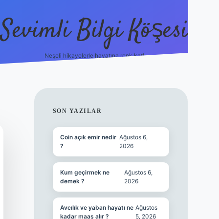
Sevimli Bilgi Köşesi
Neşeli hikayelerle hayatına renk kat!
hiltonbet güncel giriş
SIDEBAR
SON YAZILAR
Coin açık emir nedir
Ağustos 6,
?
2026
Kum geçirmek ne
Ağustos 6,
demek ?
2026
Avcılık ve yaban hayatı ne
Ağustos
kadar maaş alır ?
5, 2026