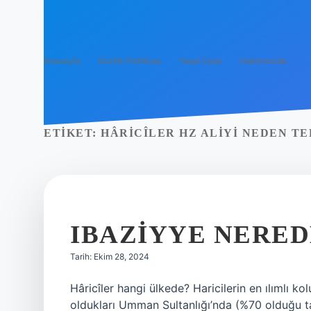
Anasayfa
Gizlilik Politikası
Yasal Uyarı
Hakkımızda
ETIKET:
HÂRICÎLER HZ ALIYI NEDEN TE
IBAZIYYE NERED
Tarih: Ekim 28, 2024
Hâricîler hangi ülkede? Haricilerin en ılımlı k
oldukları Umman Sultanlığı’nda (%70 olduğu ta