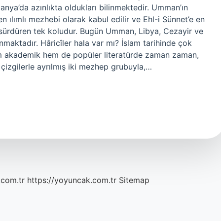
nya’da azınlıkta oldukları bilinmektedir. Umman’ın
n ılımlı mezhebi olarak kabul edilir ve Ehl-i Sünnet’e en
ı sürdüren tek koludur. Bugün Umman, Libya, Cezayir ve
maktadır. Hâricîler hala var mı? İslam tarihinde çok
em akademik hem de popüler literatürde zaman zaman,
izgilerle ayrılmış iki mezhep grubuyla,…
.com.tr
https://yoyuncak.com.tr
Sitemap