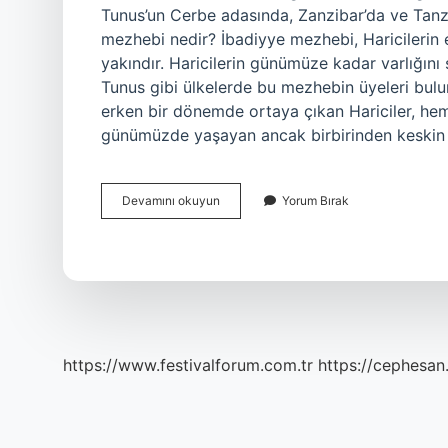
Tunus’un Cerbe adasında, Zanzibar’da ve Tanza
mezhebi nedir? İbadiyye mezhebi, Haricilerin e
yakındır. Haricilerin günümüze kadar varlığın
Tunus gibi ülkelerde bu mezhebin üyeleri bulun
erken bir dönemde ortaya çıkan Hariciler, h
günümüzde yaşayan ancak birbirinden keskin ç
Ibaziyye
Devamını okuyun
Yorum Bırak
Nerede
https://www.festivalforum.com.tr
https://cephesan