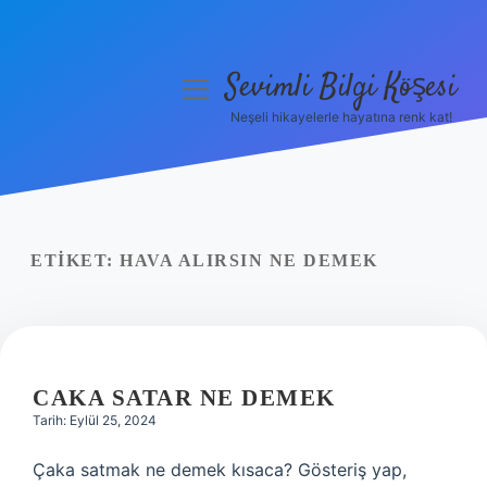
Sevimli Bilgi Köşesi
menüyü
aç
Neşeli hikayelerle hayatına renk kat!
Anasayfa
Gizlilik Politikası
Yasal Uyarı
ETIKET:
HAVA ALIRSIN NE DEMEK
Hakkımızda
CAKA SATAR NE DEMEK
Tarih: Eylül 25, 2024
Çaka satmak ne demek kısaca? Gösteriş yap,