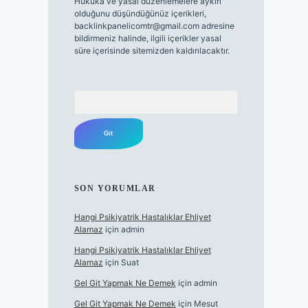
Hukuka ve yasal düzenlemelere aykırı
olduğunu düşündüğünüz içerikleri,
backlinkpanelicomtr@gmail.com
adresine
bildirmeniz halinde, ilgili içerikler yasal
süre içerisinde sitemizden kaldırılacaktır.
Arama
SON YORUMLAR
Hangi Psikiyatrik Hastalıklar Ehliyet
Alamaz
için
admin
Hangi Psikiyatrik Hastalıklar Ehliyet
Alamaz
için
Suat
Gel Git Yapmak Ne Demek
için
admin
Gel Git Yapmak Ne Demek
için
Mesut