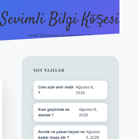
Sevimli Bilgi Köşesi
Neşeli hikayelerle hayatına renk kat!
hiltonbet güncel giriş
https://tulipb
SIDEBAR
SON YAZILAR
Coin açık emir nedir
Ağustos 6,
?
2026
Kum geçirmek ne
Ağustos 6,
demek ?
2026
Avcılık ve yaban hayatı ne
Ağustos
kadar maaş alır ?
5, 2026