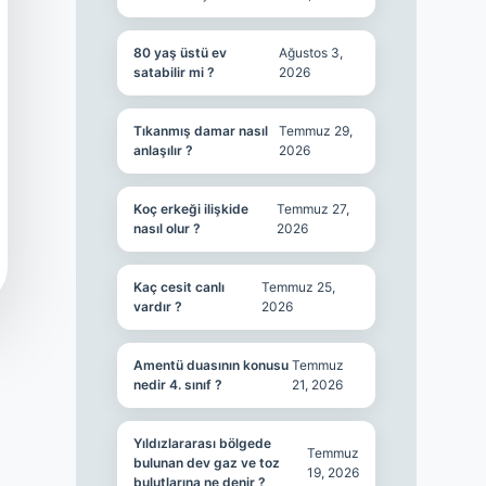
80 yaş üstü ev
Ağustos 3,
satabilir mi ?
2026
Tıkanmış damar nasıl
Temmuz 29,
anlaşılır ?
2026
Koç erkeği ilişkide
Temmuz 27,
nasıl olur ?
2026
Kaç cesit canlı
Temmuz 25,
vardır ?
2026
Amentü duasının konusu
Temmuz
nedir 4. sınıf ?
21, 2026
Yıldızlararası bölgede
Temmuz
bulunan dev gaz ve toz
19, 2026
bulutlarına ne denir ?