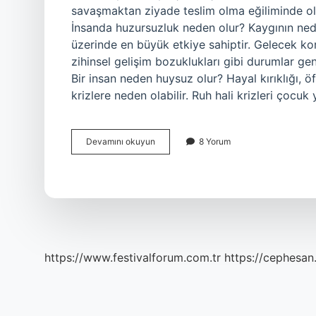
savaşmaktan ziyade teslim olma eğiliminde olan
İnsanda huzursuzluk neden olur? Kaygının nede
üzerinde en büyük etkiye sahiptir. Gelecek kor
zihinsel gelişim bozuklukları gibi durumlar gen
Bir insan neden huysuz olur? Hayal kırıklığı, ö
krizlere neden olabilir. Ruh hali krizleri çocu
Huzursuz
Devamını okuyun
8 Yorum
Insan
Ne
Demek
https://www.festivalforum.com.tr
https://cephesan