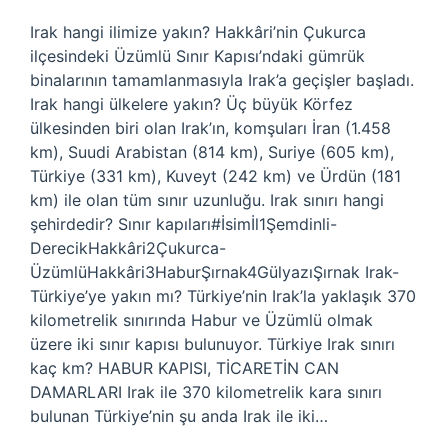
Irak hangi ilimize yakın? Hakkâri’nin Çukurca
ilçesindeki Üzümlü Sınır Kapısı’ndaki gümrük
binalarının tamamlanmasıyla Irak’a geçişler başladı.
Irak hangi ülkelere yakın? Üç büyük Körfez
ülkesinden biri olan Irak’ın, komşuları İran (1.458
km), Suudi Arabistan (814 km), Suriye (605 km),
Türkiye (331 km), Kuveyt (242 km) ve Ürdün (181
km) ile olan tüm sınır uzunluğu. Irak sınırı hangi
şehirdedir? Sınır kapıları#İsimİl1Şemdinli-
DerecikHakkâri2Çukurca-
ÜzümlüHakkâri3HaburŞırnak4GülyazıŞırnak Irak-
Türkiye’ye yakın mı? Türkiye’nin Irak’la yaklaşık 370
kilometrelik sınırında Habur ve Üzümlü olmak
üzere iki sınır kapısı bulunuyor. Türkiye Irak sınırı
kaç km? HABUR KAPISI, TİCARETİN CAN
DAMARLARI Irak ile 370 kilometrelik kara sınırı
bulunan Türkiye’nin şu anda Irak ile iki…