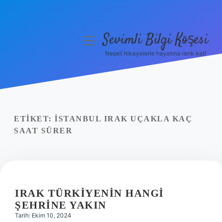
Sevimli Bilgi Köşesi
menüyü
aç
Neşeli hikayelerle hayatına renk kat!
Anasayfa
Gizlilik Politikası
Yasal Uyarı
ETIKET:
İSTANBUL IRAK UÇAKLA KAÇ
SAAT SÜRER
Hakkımızda
IRAK TÜRKIYENIN HANGI
ŞEHRINE YAKIN
Tarih: Ekim 10, 2024