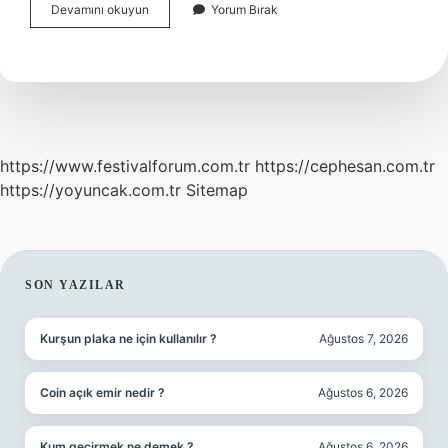
Türkiye
Devamını okuyun
Yorum Bırak
Yarı
Finalde
Kimle
Oynayacak
https://www.festivalforum.com.tr
https://cephesan.com.tr
https://yoyuncak.com.tr
Sitemap
SIDEBAR
SON YAZILAR
Kurşun plaka ne için kullanılır ?
Ağustos 7, 2026
Coin açık emir nedir ?
Ağustos 6, 2026
Kum geçirmek ne demek ?
Ağustos 6, 2026