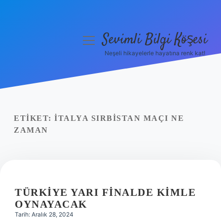
Sevimli Bilgi Köşesi
menüyü
aç
Neşeli hikayelerle hayatına renk kat!
Anasayfa
Gizlilik Politikası
Yasal Uyarı
ETIKET:
İTALYA SIRBISTAN MAÇI NE
ZAMAN
Hakkımızda
TÜRKIYE YARI FINALDE KIMLE
OYNAYACAK
Tarih: Aralık 28, 2024