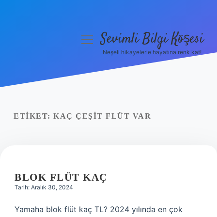
Sevimli Bilgi Köşesi
menüyü
aç
Neşeli hikayelerle hayatına renk kat!
Anasayfa
Gizlilik Politikası
Yasal Uyarı
ETIKET:
KAÇ ÇEŞIT FLÜT VAR
Hakkımızda
BLOK FLÜT KAÇ
Tarih: Aralık 30, 2024
Yamaha blok flüt kaç TL? 2024 yılında en çok