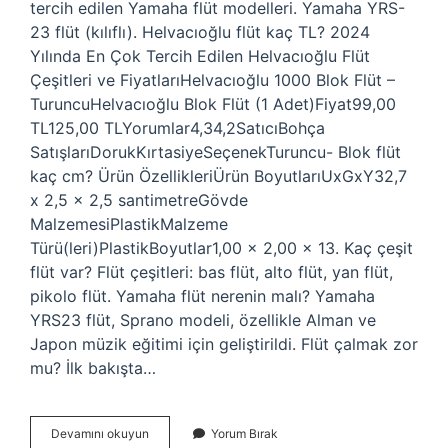
tercih edilen Yamaha flüt modelleri. Yamaha YRS-
23 flüt (kılıflı). Helvacıoğlu flüt kaç TL? 2024
Yılında En Çok Tercih Edilen Helvacıoğlu Flüt
Çeşitleri ve FiyatlarıHelvacıoğlu 1000 Blok Flüt –
TuruncuHelvacıoğlu Blok Flüt (1 Adet)Fiyat99,00
TL125,00 TLYorumlar4,34,2SatıcıBohça
SatışlarıDorukKırtasiyeSeçenekTuruncu- Blok flüt
kaç cm? Ürün ÖzellikleriÜrün Boyutları‎UxGxY‎32,7
x 2,5 x 2,5 santimetreGövde
Malzemesi‎PlastikMalzeme
Türü(leri)‎PlastikBoyutlar‎1,00 x 2,00 x 13. Kaç çeşit
flüt var? Flüt çeşitleri: bas flüt, alto flüt, yan flüt,
pikolo flüt. Yamaha flüt nerenin malı? Yamaha
YRS23 flüt, Sprano modeli, özellikle Alman ve
Japon müzik eğitimi için geliştirildi. Flüt çalmak zor
mu? İlk bakışta…
Blok
Devamını okuyun
Yorum Bırak