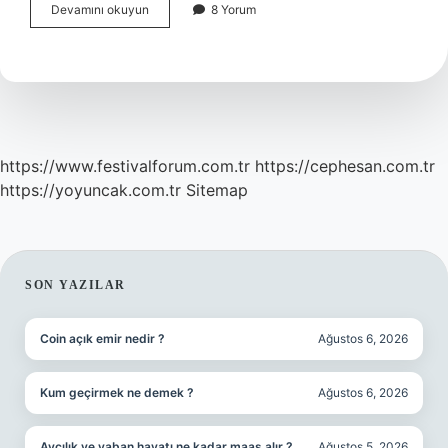
Falda
Devamını okuyun
8 Yorum
Şeytan
Cikmasi
Ne
Demek
https://www.festivalforum.com.tr
https://cephesan.com.tr
https://yoyuncak.com.tr
Sitemap
SIDEBAR
SON YAZILAR
Coin açık emir nedir ?
Ağustos 6, 2026
Kum geçirmek ne demek ?
Ağustos 6, 2026
Avcılık ve yaban hayatı ne kadar maaş alır ?
Ağustos 5, 2026