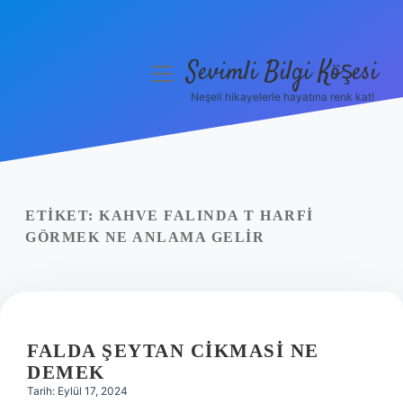
Sevimli Bilgi Köşesi
menüyü
aç
Neşeli hikayelerle hayatına renk kat!
Anasayfa
Gizlilik Politikası
Yasal Uyarı
ETIKET:
KAHVE FALINDA T HARFI
GÖRMEK NE ANLAMA GELIR
Hakkımızda
FALDA ŞEYTAN CIKMASI NE
DEMEK
Tarih: Eylül 17, 2024