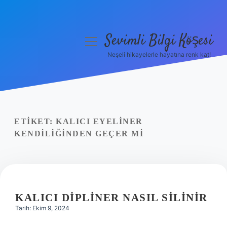
Sevimli Bilgi Köşesi
menüyü
aç
Neşeli hikayelerle hayatına renk kat!
Anasayfa
Gizlilik Politikası
Yasal Uyarı
ETIKET:
KALICI EYELINER
KENDILIĞINDEN GEÇER MI
Hakkımızda
KALICI DIPLINER NASIL SILINIR
Tarih: Ekim 9, 2024