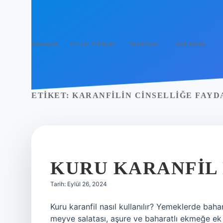
Anasayfa
Gizlilik Politikası
Yasal Uyarı
Hakkımızda
ETIKET:
KARANFILIN CINSELLIĞE FAYD
KURU KARANFIL 
Tarih: Eylül 26, 2024
Kuru karanfil nasıl kullanılır? Yemeklerde bahara
meyve salatası, aşure ve baharatlı ekmeğe ek o