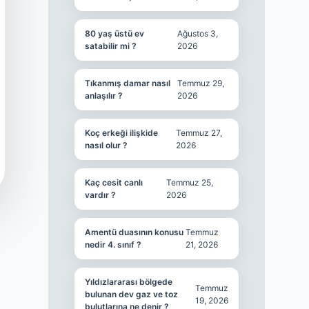
80 yaş üstü ev
Ağustos 3,
satabilir mi ?
2026
Tıkanmış damar nasıl
Temmuz 29,
anlaşılır ?
2026
Koç erkeği ilişkide
Temmuz 27,
nasıl olur ?
2026
Kaç cesit canlı
Temmuz 25,
vardır ?
2026
Amentü duasının konusu
Temmuz
nedir 4. sınıf ?
21, 2026
Yıldızlararası bölgede
Temmuz
bulunan dev gaz ve toz
19, 2026
bulutlarına ne denir ?