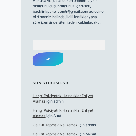
Hukuka ve yasal düzenlemelere aykırı
olduğunu düşündüğünüz içerikleri,
backlinkpanelicomtr@gmail.com
adresine
bildirmeniz halinde, ilgili içerikler yasal
süre içerisinde sitemizden kaldırılacaktır.
Arama
SON YORUMLAR
Hangi Psikiyatrik Hastalıklar Ehliyet
Alamaz
için
admin
Hangi Psikiyatrik Hastalıklar Ehliyet
Alamaz
için
Suat
Gel Git Yapmak Ne Demek
için
admin
Gel Git Yapmak Ne Demek
için
Mesut