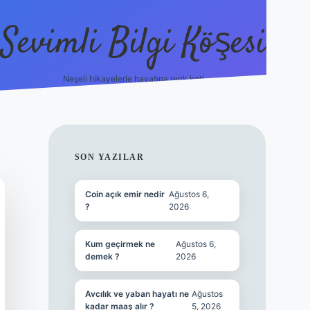
Sevimli Bilgi Köşesi
Neşeli hikayelerle hayatına renk kat!
hiltonbet güncel giriş
h
SIDEBAR
SON YAZILAR
Coin açık emir nedir
Ağustos 6,
?
2026
Kum geçirmek ne
Ağustos 6,
demek ?
2026
Avcılık ve yaban hayatı ne
Ağustos
kadar maaş alır ?
5, 2026