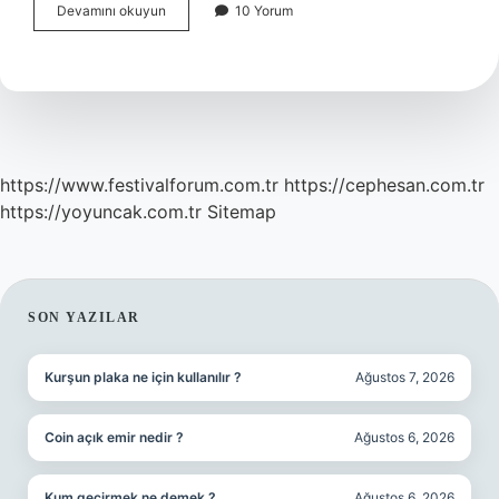
Gönül
Devamını okuyun
10 Yorum
Kaptırmak
Deyim
Midir
https://www.festivalforum.com.tr
https://cephesan.com.tr
https://yoyuncak.com.tr
Sitemap
SIDEBAR
SON YAZILAR
Kurşun plaka ne için kullanılır ?
Ağustos 7, 2026
Coin açık emir nedir ?
Ağustos 6, 2026
Kum geçirmek ne demek ?
Ağustos 6, 2026