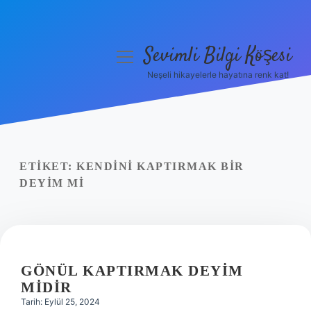
Sevimli Bilgi Köşesi
menüyü
aç
Neşeli hikayelerle hayatına renk kat!
Anasayfa
Gizlilik Politikası
Yasal Uyarı
ETIKET:
KENDINI KAPTIRMAK BIR
DEYIM MI
Hakkımızda
GÖNÜL KAPTIRMAK DEYIM
MIDIR
Tarih: Eylül 25, 2024