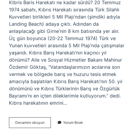
Kibris Baris Harekatı ne kadar sürdü? 20 Temmuz
1974 sabahı, Kıbrıs Harekatı sırasında Türk Silahlı
Kuvvetleri birlikleri 5 Mil Plajı’ndan (şimdiki adıyla
Landing Beach) adaya çıktı. Adından da
anlaşılacağı gibi Girne’nin 8 km batısında yer alır.
Üç gün boyunca (20-22 Temmuz 1974) Türk ve
Yunan kuvvetleri arasında 5 Mil Plajı’nda çatışmalar
yaşandı. Kıbrıs Barış Harekatı’nın kaçıncı yıl
dönümü? Aile ve Sosyal Hizmetler Bakanı Mahinur
Özdemir Göktaş, “Vatandaşlarımızın acılarına son
vermek ve bölgede barış ve huzuru tesis etmek
amacıyla başlatılan Kıbrıs Barış Harekatı’nın 50. yıl
dönümünü ve Kıbrıs Türklerinin Barış ve Özgürlük
Bayramı’nı en içten dileklerimle kutluyorum.” dedi.
Kıbrıs harekatının emrini…
Kıbrıs
Devamını okuyun
Yorum Bırak
Ambargosu
Kaç