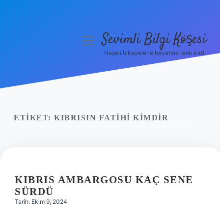
Sevimli Bilgi Köşesi
menüyü
aç
Neşeli hikayelerle hayatına renk kat!
Anasayfa
Gizlilik Politikası
Yasal Uyarı
ETIKET:
KIBRISIN FATIHI KIMDIR
Hakkımızda
KIBRIS AMBARGOSU KAÇ SENE
SÜRDÜ
Tarih: Ekim 9, 2024