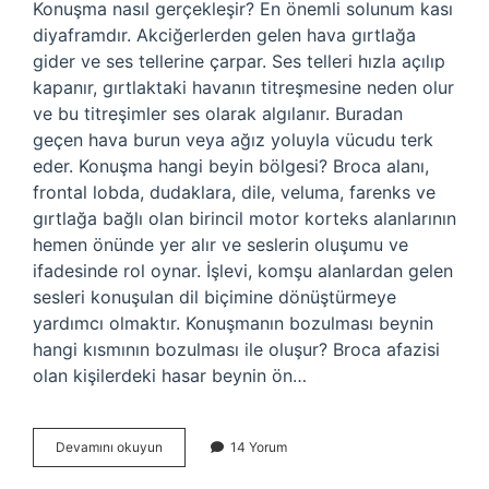
Konuşma nasıl gerçekleşir? En önemli solunum kası
diyaframdır. Akciğerlerden gelen hava gırtlağa
gider ve ses tellerine çarpar. Ses telleri hızla açılıp
kapanır, gırtlaktaki havanın titreşmesine neden olur
ve bu titreşimler ses olarak algılanır. Buradan
geçen hava burun veya ağız yoluyla vücudu terk
eder. Konuşma hangi beyin bölgesi? Broca alanı,
frontal lobda, dudaklara, dile, veluma, farenks ve
gırtlağa bağlı olan birincil motor korteks alanlarının
hemen önünde yer alır ve seslerin oluşumu ve
ifadesinde rol oynar. İşlevi, komşu alanlardan gelen
sesleri konuşulan dil biçimine dönüştürmeye
yardımcı olmaktır. Konuşmanın bozulması beynin
hangi kısmının bozulması ile oluşur? Broca afazisi
olan kişilerdeki hasar beynin ön…
Konuşma
Devamını okuyun
14 Yorum
Beyinde
Nasıl