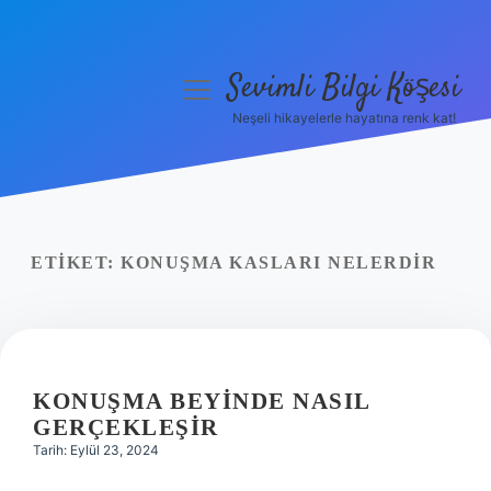
Sevimli Bilgi Köşesi
menüyü
aç
Neşeli hikayelerle hayatına renk kat!
Anasayfa
Gizlilik Politikası
Yasal Uyarı
ETIKET:
KONUŞMA KASLARI NELERDIR
Hakkımızda
KONUŞMA BEYINDE NASIL
GERÇEKLEŞIR
Tarih: Eylül 23, 2024