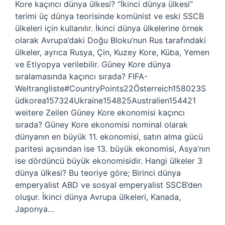
Kore kaçıncı dünya ülkesi? “İkinci dünya ülkesi”
terimi üç dünya teorisinde komünist ve eski SSCB
ülkeleri için kullanılır. İkinci dünya ülkelerine örnek
olarak Avrupa’daki Doğu Bloku’nun Rus tarafındaki
ülkeler, ayrıca Rusya, Çin, Kuzey Kore, Küba, Yemen
ve Etiyopya verilebilir. Güney Kore dünya
sıralamasında kaçıncı sırada? FIFA-
Weltrangliste#CountryPoints22Österreich158023S
üdkorea157324Ukraine154825Australien154421
weitere Zeilen Güney Kore ekonomisi kaçıncı
sırada? Güney Kore ekonomisi nominal olarak
dünyanın en büyük 11. ekonomisi, satın alma gücü
paritesi açısından ise 13. büyük ekonomisi, Asya’nın
ise dördüncü büyük ekonomisidir. Hangi ülkeler 3
dünya ülkesi? Bu teoriye göre; Birinci dünya
emperyalist ABD ve sosyal emperyalist SSCB’den
oluşur. İkinci dünya Avrupa ülkeleri, Kanada,
Japonya…