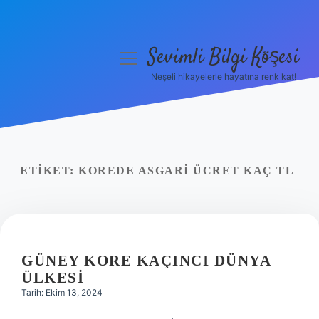
Sevimli Bilgi Köşesi
menüyü
aç
Neşeli hikayelerle hayatına renk kat!
Anasayfa
Gizlilik Politikası
Yasal Uyarı
ETIKET:
KOREDE ASGARI ÜCRET KAÇ TL
Hakkımızda
GÜNEY KORE KAÇINCI DÜNYA
ÜLKESI
Tarih: Ekim 13, 2024