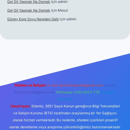
Gel Git Yapmak Ne Demek
için
admin
Gel Git Yapmak Ne Demek
için
Mesut
Güney Kore Soyu Nereden Gelir
için
admin
net/
Reklam ve İletişim:
E-mail:
backlinkpaneli@gmail.com
Teams:
forumhizmeti@gmail.com
Whatsapp: 0262 606 0 726
Telegram:
@karabul
Yasal Uyarı:
Sitemiz, 5651 Sayılı Kanun gereğince Bilgi Teknolojileri
ve İletişim Kurumu (BTK) tarafından onaylanmış bir Yer Sağlayıcı
olarak hizmet vermektedir. Bu nedenle, sitedeki içerikleri proaktif
olarak denetleme veya araştırma yükümlülüğümüz bulunmamaktadır.