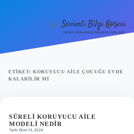
Sevimli Bilgi Köşesi
menüyü
aç
Neşeli hikayelerle hayatına renk kat!
Anasayfa
Gizlilik Politikası
Yasal Uyarı
ETIKET:
KORUYUCU AILE ÇOCUĞU EVDE
KALABILIR MI
Hakkımızda
SÜRELI KORUYUCU AILE
MODELI NEDIR
Tarih: Ekim 13, 2024