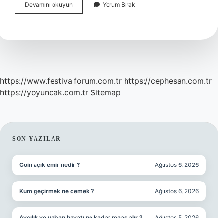
Süreli
Devamını okuyun
Yorum Bırak
Koruyucu
Aile
Modeli
Nedir
https://www.festivalforum.com.tr
https://cephesan.com.tr
https://yoyuncak.com.tr
Sitemap
SIDEBAR
SON YAZILAR
Coin açık emir nedir ?
Ağustos 6, 2026
Kum geçirmek ne demek ?
Ağustos 6, 2026
Avcılık ve yaban hayatı ne kadar maaş alır ?
Ağustos 5, 2026