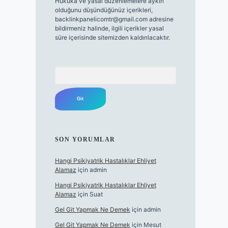
Hukuka ve yasal düzenlemelere aykırı
olduğunu düşündüğünüz içerikleri,
backlinkpanelicomtr@gmail.com
adresine
bildirmeniz halinde, ilgili içerikler yasal
süre içerisinde sitemizden kaldırılacaktır.
Arama
SON YORUMLAR
Hangi Psikiyatrik Hastalıklar Ehliyet
Alamaz
için
admin
Hangi Psikiyatrik Hastalıklar Ehliyet
Alamaz
için
Suat
Gel Git Yapmak Ne Demek
için
admin
Gel Git Yapmak Ne Demek
için
Mesut