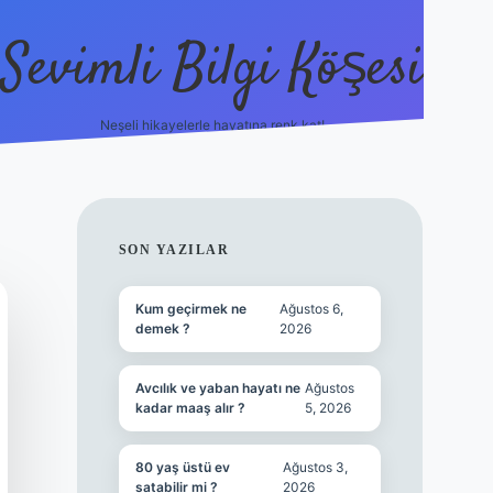
Sevimli Bilgi Köşesi
Neşeli hikayelerle hayatına renk kat!
hiltonbet güncel giriş
h
SIDEBAR
SON YAZILAR
Kum geçirmek ne
Ağustos 6,
demek ?
2026
Avcılık ve yaban hayatı ne
Ağustos
kadar maaş alır ?
5, 2026
80 yaş üstü ev
Ağustos 3,
satabilir mi ?
2026