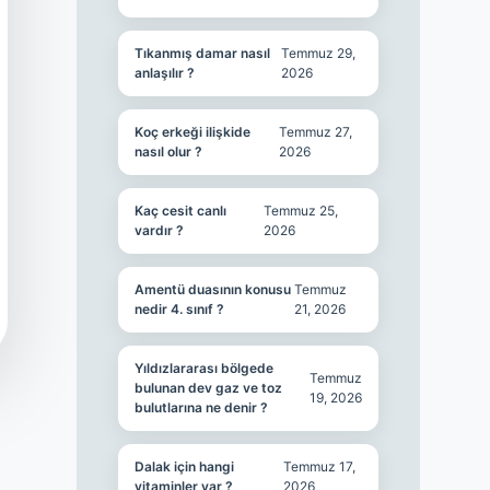
Tıkanmış damar nasıl
Temmuz 29,
anlaşılır ?
2026
Koç erkeği ilişkide
Temmuz 27,
nasıl olur ?
2026
Kaç cesit canlı
Temmuz 25,
vardır ?
2026
Amentü duasının konusu
Temmuz
nedir 4. sınıf ?
21, 2026
Yıldızlararası bölgede
Temmuz
bulunan dev gaz ve toz
19, 2026
bulutlarına ne denir ?
Dalak için hangi
Temmuz 17,
vitaminler var ?
2026