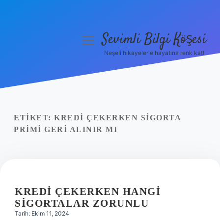
Sevimli Bilgi Köşesi
menüyü
aç
Neşeli hikayelerle hayatına renk kat!
Anasayfa
Gizlilik Politikası
Yasal Uyarı
ETIKET:
KREDI ÇEKERKEN SIGORTA
PRIMI GERI ALINIR MI
Hakkımızda
KREDI ÇEKERKEN HANGI
SIGORTALAR ZORUNLU
Tarih: Ekim 11, 2024