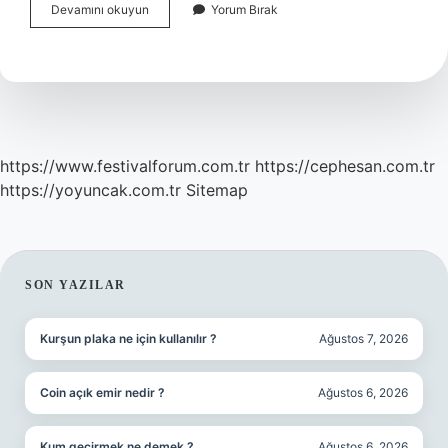
Kredi
Devamını okuyun
Yorum Bırak
Çekerken
Hangi
Sigortalar
Zorunlu
https://www.festivalforum.com.tr
https://cephesan.com.tr
https://yoyuncak.com.tr
Sitemap
SIDEBAR
SON YAZILAR
Kurşun plaka ne için kullanılır ?
Ağustos 7, 2026
Coin açık emir nedir ?
Ağustos 6, 2026
Kum geçirmek ne demek ?
Ağustos 6, 2026