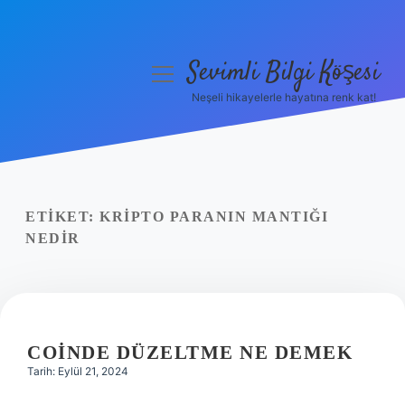
Sevimli Bilgi Köşesi
menüyü
aç
Neşeli hikayelerle hayatına renk kat!
Anasayfa
Gizlilik Politikası
Yasal Uyarı
ETIKET:
KRIPTO PARANIN MANTIĞI
NEDIR
Hakkımızda
COINDE DÜZELTME NE DEMEK
Tarih: Eylül 21, 2024