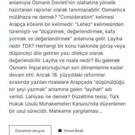
anlamıyla Osmanlı Devleti’nin ıslahatına yönelik
hazırlanan raporlar olarak tanımlanabilir. Osmanlıca
mülâhaza ne demek? “Consideration” kelimesi
Arapça kökenli bir kelimedir. “Lehez” kelimesinden
türemiştir ve “düşünmek, değerlendirmek, kafa
yormak ve değerlendirmek” anlamına gelir. Layiha
nedir TDK? Herhangi bir konu hakkında görüş veya
düşünceyi dile getiren yazı dilekçe olarak
değerlendirilir. Layiha ve risale nedir? Bu gelenek
Osmanlı İmparatorluğu’nun son dönemlerine kadar
devam etti. Ancak 18. yüzyıldaki reformlar
sırasında yazılan risalelere Arapçada “düşünüldüğü
bir şeyi yazmak” anlamına gelen “layihah” adı
verildi. Lahiyası ne demek? Düzeltme tesisi, Türk
Hukuk Usulü Muhakemeleri Kanunu’nda düzenlenen
bir usul sürecidir. Mahkeme yargılaması…
Lahiya
Devamını okuyun
Yorum Bırak