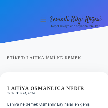
Sevimli Bilgi Köşesi
menüyü
aç
Neşeli hikayelerle hayatına renk kat!
Anasayfa
Gizlilik Politikası
Yasal Uyarı
ETIKET:
LAHIKA ISMI NE DEMEK
Hakkımızda
LAHIYA OSMANLICA NEDIR
Tarih: Ekim 24, 2024
Lahiya ne demek Osmanlı? Layihalar en geniş