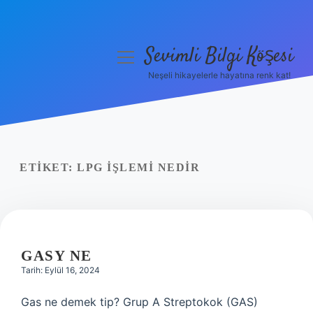
Sevimli Bilgi Köşesi
menüyü
aç
Neşeli hikayelerle hayatına renk kat!
Anasayfa
Gizlilik Politikası
Yasal Uyarı
ETIKET:
LPG IŞLEMI NEDIR
Hakkımızda
GASY NE
Tarih: Eylül 16, 2024
Gas ne demek tip? Grup A Streptokok (GAS)