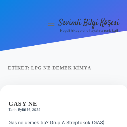
Sevimli Bilgi Köşesi
menüyü
aç
Neşeli hikayelerle hayatına renk kat!
Anasayfa
Gizlilik Politikası
Yasal Uyarı
ETIKET:
LPG NE DEMEK KIMYA
Hakkımızda
GASY NE
Tarih: Eylül 16, 2024
Gas ne demek tip? Grup A Streptokok (GAS)