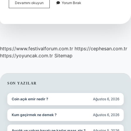
Müfit
Devamını okuyun
Yorum Bırak
Can
Saçıntı
Seksenlerde
Oynadı
Mı
https://www.festivalforum.com.tr
https://cephesan.com.tr
https://yoyuncak.com.tr
Sitemap
SIDEBAR
SON YAZILAR
Coin açık emir nedir ?
Ağustos 6, 2026
Kum geçirmek ne demek ?
Ağustos 6, 2026
Avcılık ve yaban hayatı ne kadar maaş alır ?
Ağustos 5, 2026