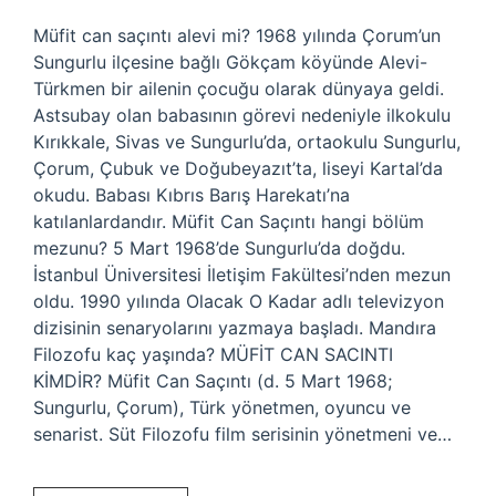
Müfit can saçıntı alevi mi? 1968 yılında Çorum’un
Sungurlu ilçesine bağlı Gökçam köyünde Alevi-
Türkmen bir ailenin çocuğu olarak dünyaya geldi.
Astsubay olan babasının görevi nedeniyle ilkokulu
Kırıkkale, Sivas ve Sungurlu’da, ortaokulu Sungurlu,
Çorum, Çubuk ve Doğubeyazıt’ta, liseyi Kartal’da
okudu. Babası Kıbrıs Barış Harekatı’na
katılanlardandır. Müfit Can Saçıntı hangi bölüm
mezunu? 5 Mart 1968’de Sungurlu’da doğdu.
İstanbul Üniversitesi İletişim Fakültesi’nden mezun
oldu. 1990 yılında Olacak O Kadar adlı televizyon
dizisinin senaryolarını yazmaya başladı. Mandıra
Filozofu kaç yaşında? MÜFİT CAN SACINTI
KİMDİR? Müfit Can Saçıntı (d. 5 Mart 1968;
Sungurlu, Çorum), Türk yönetmen, oyuncu ve
senarist. Süt Filozofu film serisinin yönetmeni ve…