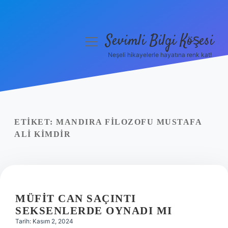
Sevimli Bilgi Köşesi
menüyü
aç
Neşeli hikayelerle hayatına renk kat!
Anasayfa
Gizlilik Politikası
Yasal Uyarı
ETIKET:
MANDIRA FILOZOFU MUSTAFA
ALI KIMDIR
Hakkımızda
MÜFIT CAN SAÇINTI
SEKSENLERDE OYNADI MI
Tarih: Kasım 2, 2024