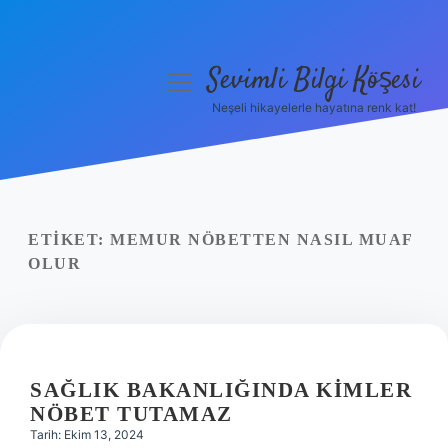
Sevimli Bilgi Köşesi
menüyü
aç
Neşeli hikayelerle hayatına renk kat!
Anasayfa
Gizlilik Politikası
Yasal Uyarı
ETIKET:
MEMUR NÖBETTEN NASIL MUAF
OLUR
Hakkımızda
SAĞLIK BAKANLIĞINDA KIMLER
NÖBET TUTAMAZ
Tarih: Ekim 13, 2024