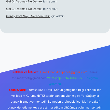
Gel Git Yapmak Ne Demek
için
admin
Gel Git Yapmak Ne Demek
için
Mesut
Güney Kore Soyu Nereden Gelir
için
admin
el giriş
https://tulipbett.net/
Reklam ve İletişim:
E-mail:
backlinkpaneli@gmail.com
Teams:
forumhizmeti@gmail.com
Whatsapp: 0262 606 0 726
Telegram:
@karabul
Yasal Uyarı:
Sitemiz, 5651 Sayılı Kanun gereğince Bilgi Teknolojileri
ve İletişim Kurumu (BTK) tarafından onaylanmış bir Yer Sağlayıcı
olarak hizmet vermektedir. Bu nedenle, sitedeki içerikleri proaktif
olarak denetleme veya araştırma yükümlülüğümüz bulunmamaktadır.