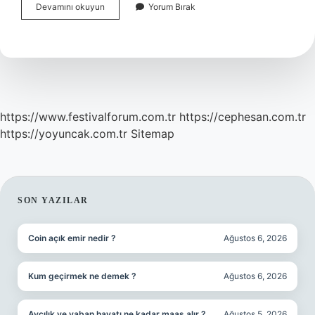
Meyan
Devamını okuyun
Yorum Bırak
Kökü
Çok
Içilirse
Ne
Olur
https://www.festivalforum.com.tr
https://cephesan.com.tr
https://yoyuncak.com.tr
Sitemap
SIDEBAR
SON YAZILAR
Coin açık emir nedir ?
Ağustos 6, 2026
Kum geçirmek ne demek ?
Ağustos 6, 2026
Avcılık ve yaban hayatı ne kadar maaş alır ?
Ağustos 5, 2026