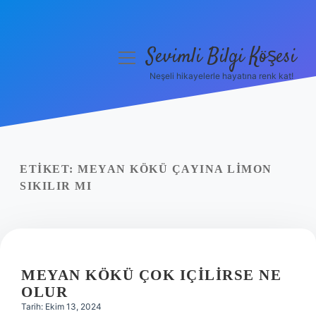
Sevimli Bilgi Köşesi
menüyü
aç
Neşeli hikayelerle hayatına renk kat!
Anasayfa
Gizlilik Politikası
Yasal Uyarı
ETIKET:
MEYAN KÖKÜ ÇAYINA LIMON
SIKILIR MI
Hakkımızda
MEYAN KÖKÜ ÇOK IÇILIRSE NE
OLUR
Tarih: Ekim 13, 2024