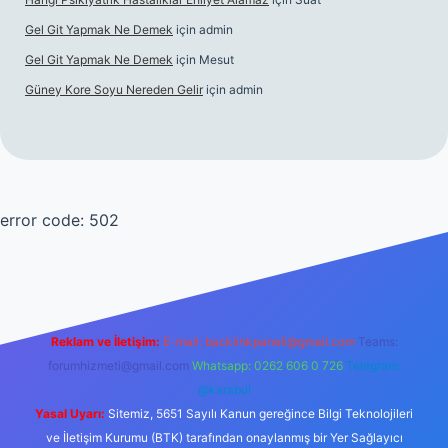
Gel Git Yapmak Ne Demek
için
admin
Gel Git Yapmak Ne Demek
için
Mesut
Güney Kore Soyu Nereden Gelir
için
admin
error code: 502
Reklam ve İletişim:
E-mail:
backlinkpaneli@gmail.com
Teams:
forumhizmeti@gmail.com
Whatsapp: 0262 606 0 726
Telegram:
@karabul
Yasal Uyarı:
Sitemiz, 5651 Sayılı Kanun gereğince Bilgi Teknolojileri
ve İletişim Kurumu (BTK) tarafından onaylanmış bir Yer Sağlayıcı