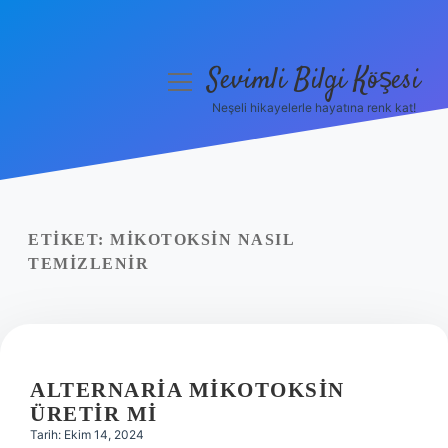
Sevimli Bilgi Köşesi
menüyü
aç
Neşeli hikayelerle hayatına renk kat!
Anasayfa
Gizlilik Politikası
Yasal Uyarı
ETIKET:
MIKOTOKSIN NASIL
TEMIZLENIR
Hakkımızda
ALTERNARIA MIKOTOKSIN
ÜRETIR MI
Tarih: Ekim 14, 2024