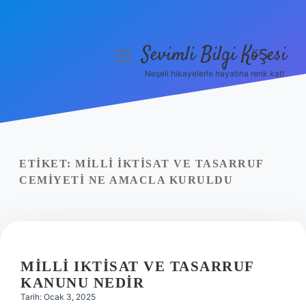
Sevimli Bilgi Köşesi
menüyü
aç
Neşeli hikayelerle hayatına renk kat!
Anasayfa
Gizlilik Politikası
Yasal Uyarı
ETIKET:
MILLI İKTISAT VE TASARRUF
CEMIYETI NE AMACLA KURULDU
Hakkımızda
MILLI IKTISAT VE TASARRUF
KANUNU NEDIR
Tarih: Ocak 3, 2025