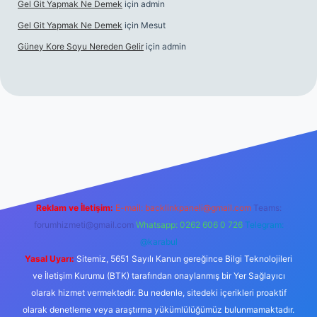
Gel Git Yapmak Ne Demek
için
admin
Gel Git Yapmak Ne Demek
için
Mesut
Güney Kore Soyu Nereden Gelir
için
admin
cel giriş
https://tulipbett.net/
Reklam ve İletişim:
E-mail:
backlinkpaneli@gmail.com
Teams:
forumhizmeti@gmail.com
Whatsapp: 0262 606 0 726
Telegram:
@karabul
Yasal Uyarı:
Sitemiz, 5651 Sayılı Kanun gereğince Bilgi Teknolojileri
ve İletişim Kurumu (BTK) tarafından onaylanmış bir Yer Sağlayıcı
olarak hizmet vermektedir. Bu nedenle, sitedeki içerikleri proaktif
olarak denetleme veya araştırma yükümlülüğümüz bulunmamaktadır.