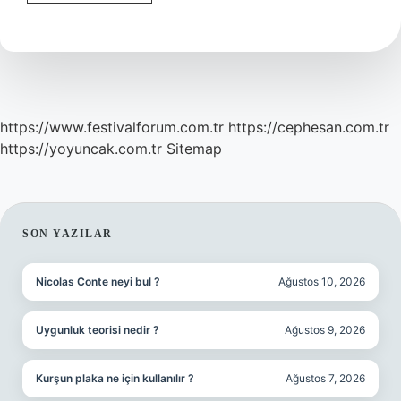
Beni
Çiçeği
Ve
Mine
Çiçeği
Aynı
Mı
https://www.festivalforum.com.tr
https://cephesan.com.tr
https://yoyuncak.com.tr
Sitemap
SIDEBAR
SON YAZILAR
Nicolas Conte neyi bul ?
Ağustos 10, 2026
Uygunluk teorisi nedir ?
Ağustos 9, 2026
Kurşun plaka ne için kullanılır ?
Ağustos 7, 2026