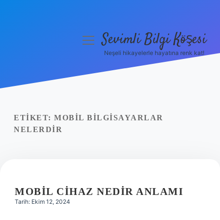
Sevimli Bilgi Köşesi
menüyü
aç
Neşeli hikayelerle hayatına renk kat!
Anasayfa
Gizlilik Politikası
Yasal Uyarı
ETIKET:
MOBIL BILGISAYARLAR
NELERDIR
Hakkımızda
MOBIL CIHAZ NEDIR ANLAMI
Tarih: Ekim 12, 2024