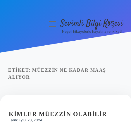
Sevimli Bilgi Köşesi
menüyü
aç
Neşeli hikayelerle hayatına renk kat!
Anasayfa
Gizlilik Politikası
Yasal Uyarı
ETIKET:
MÜEZZIN NE KADAR MAAŞ
ALIYOR
Hakkımızda
KIMLER MÜEZZIN OLABILIR
Tarih: Eylül 23, 2024