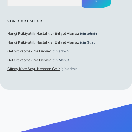
SON YORUMLAR
Hangi Psikiyatrik Hastalıklar Ehliyet Alamaz
için
admin
Hangi Psikiyatrik Hastalıklar Ehliyet Alamaz
için
Suat
Gel Git Yapmak Ne Demek
için
admin
Gel Git Yapmak Ne Demek
için
Mesut
Güney Kore Soyu Nereden Gelir
için
admin
l giriş
https://tulipbett.net/