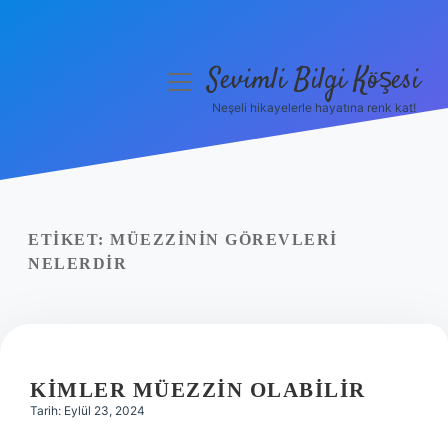
Sevimli Bilgi Köşesi
menüyü
aç
Neşeli hikayelerle hayatına renk kat!
Anasayfa
Gizlilik Politikası
Yasal Uyarı
ETIKET:
MÜEZZININ GÖREVLERI
NELERDIR
Hakkımızda
KIMLER MÜEZZIN OLABILIR
Tarih: Eylül 23, 2024