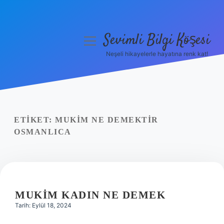
Sevimli Bilgi Köşesi
menüyü
aç
Neşeli hikayelerle hayatına renk kat!
Anasayfa
Gizlilik Politikası
Yasal Uyarı
ETIKET:
MUKIM NE DEMEKTIR
OSMANLICA
Hakkımızda
MUKIM KADIN NE DEMEK
Tarih: Eylül 18, 2024