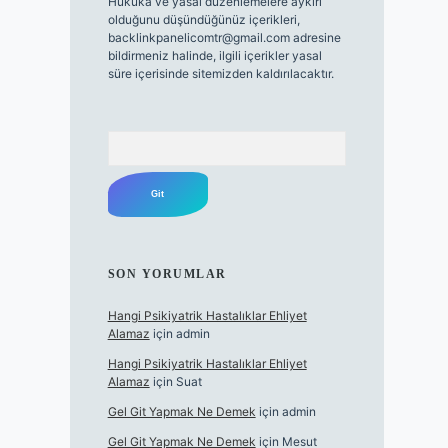
Hukuka ve yasal düzenlemelere aykırı
olduğunu düşündüğünüz içerikleri,
backlinkpanelicomtr@gmail.com
adresine
bildirmeniz halinde, ilgili içerikler yasal
süre içerisinde sitemizden kaldırılacaktır.
Arama
SON YORUMLAR
Hangi Psikiyatrik Hastalıklar Ehliyet
Alamaz
için
admin
Hangi Psikiyatrik Hastalıklar Ehliyet
Alamaz
için
Suat
Gel Git Yapmak Ne Demek
için
admin
Gel Git Yapmak Ne Demek
için
Mesut