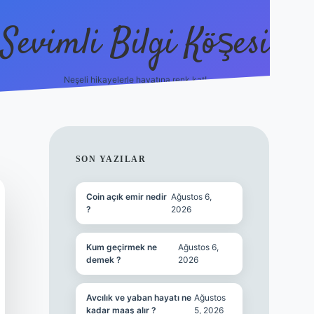
Sevimli Bilgi Köşesi
Neşeli hikayelerle hayatına renk kat!
hiltonbet güncel giri
SIDEBAR
SON YAZILAR
Coin açık emir nedir
Ağustos 6,
?
2026
Kum geçirmek ne
Ağustos 6,
demek ?
2026
Avcılık ve yaban hayatı ne
Ağustos
kadar maaş alır ?
5, 2026