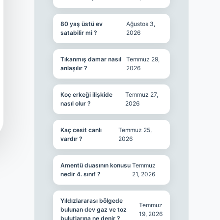
80 yaş üstü ev
Ağustos 3,
satabilir mi ?
2026
Tıkanmış damar nasıl
Temmuz 29,
anlaşılır ?
2026
Koç erkeği ilişkide
Temmuz 27,
nasıl olur ?
2026
Kaç cesit canlı
Temmuz 25,
vardır ?
2026
Amentü duasının konusu
Temmuz
nedir 4. sınıf ?
21, 2026
Yıldızlararası bölgede
Temmuz
bulunan dev gaz ve toz
19, 2026
bulutlarına ne denir ?