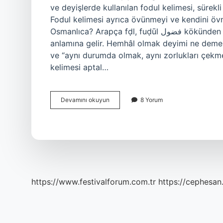
ve deyişlerde kullanılan fodul kelimesi, sürekli
Fodul kelimesi ayrıca övünmeyi ve kendini övme
Osmanlıca? Arapça fḍl, fuḍūl فضول kökünden gelen bir kelimedir ve “abartılı, mübalağalı, kibirli”
anlamına gelir. Hemhâl olmak deyimi ne demek? Farsça hamḥāl همحال keli
ve “aynı durumda olmak, aynı zorlukları çekm
kelimesi aptal…
Hem
Devamını okuyun
8 Yorum
Kel
Fodul
Ne
Demek
https://www.festivalforum.com.tr
https://cephesan