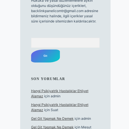
Hukuka ve yasal düzenlemelere aykırı
olduğunu düşündüğünüz içerikleri,
backlinkpanelicomtr@gmail.com
adresine
bildirmeniz halinde, ilgili içerikler yasal
süre içerisinde sitemizden kaldırılacaktır.
Arama
SON YORUMLAR
Hangi Psikiyatrik Hastalıklar Ehliyet
Alamaz
için
admin
Hangi Psikiyatrik Hastalıklar Ehliyet
Alamaz
için
Suat
Gel Git Yapmak Ne Demek
için
admin
Gel Git Yapmak Ne Demek
için
Mesut