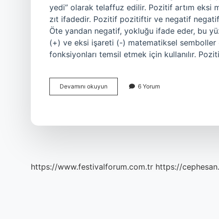
yedi” olarak telaffuz edilir. Pozitif artım eksi mi
zıt ifadedir. Pozitif pozitiftir ve negatif negatif
Öte yandan negatif, yokluğu ifade eder, bu yüzd
(+) ve eksi işareti (-) matematiksel semboller o
fonksiyonları temsil etmek için kullanılır. Pozit
Eksi
Devamını okuyun
6 Yorum
Negatif
Mi
Pozitif
Mi
https://www.festivalforum.com.tr
https://cephesan