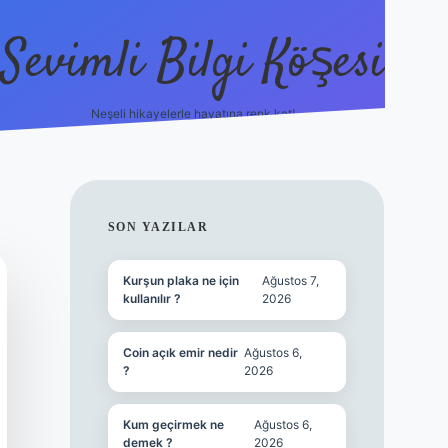
Sevimli Bilgi Köşesi
Neşeli hikayelerle hayatına renk kat!
hiltonbet güncel giriş
h
SIDEBAR
SON YAZILAR
Kurşun plaka ne için
Ağustos 7,
kullanılır ?
2026
Coin açık emir nedir
Ağustos 6,
?
2026
Kum geçirmek ne
Ağustos 6,
demek ?
2026