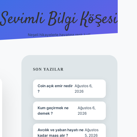
Sevimli Bilgi Köşesi
Neşeli hikayelerle hayatına renk kat!
hiltonbet güncel giriş
SIDEBAR
SON YAZILAR
Coin açık emir nedir
Ağustos 6,
?
2026
Kum geçirmek ne
Ağustos 6,
demek ?
2026
Avcılık ve yaban hayatı ne
Ağustos
kadar maaş alır ?
5, 2026