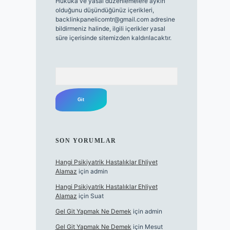
Hukuka ve yasal düzenlemelere aykırı
olduğunu düşündüğünüz içerikleri,
backlinkpanelicomtr@gmail.com
adresine
bildirmeniz halinde, ilgili içerikler yasal
süre içerisinde sitemizden kaldırılacaktır.
Arama
SON YORUMLAR
Hangi Psikiyatrik Hastalıklar Ehliyet
Alamaz
için
admin
Hangi Psikiyatrik Hastalıklar Ehliyet
Alamaz
için
Suat
Gel Git Yapmak Ne Demek
için
admin
Gel Git Yapmak Ne Demek
için
Mesut