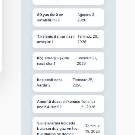
80 yaş üstü ev
Ağustos 3,
satabilir mi ?
2026
Tıkanmış damar nasıl
Temmuz 29,
anlaşılır ?
2026
Koç erkeği ilişkide
Temmuz 27,
nasıl olur ?
2026
Kaç cesit canlı
Temmuz 25,
vardır ?
2026
Amentü duasının konusu
Temmuz
nedir 4. sınıf ?
21, 2026
Yıldızlararası bölgede
Temmuz
bulunan dev gaz ve toz
19, 2026
bulutlarına ne denir ?