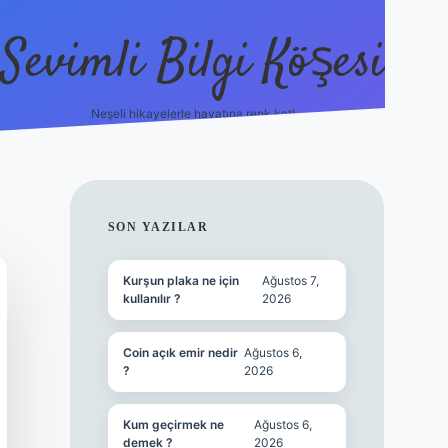
Sevimli Bilgi Köşesi
Neşeli hikayelerle hayatına renk kat!
hiltonbet güncel giriş
h
SIDEBAR
SON YAZILAR
Kurşun plaka ne için
Ağustos 7,
kullanılır ?
2026
Coin açık emir nedir
Ağustos 6,
?
2026
Kum geçirmek ne
Ağustos 6,
demek ?
2026