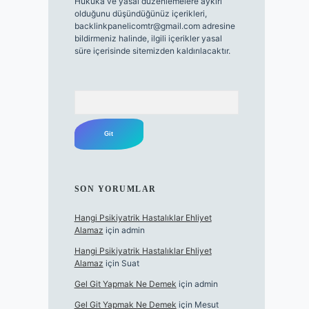
Hukuka ve yasal düzenlemelere aykırı
olduğunu düşündüğünüz içerikleri,
backlinkpanelicomtr@gmail.com
adresine
bildirmeniz halinde, ilgili içerikler yasal
süre içerisinde sitemizden kaldırılacaktır.
Arama
SON YORUMLAR
Hangi Psikiyatrik Hastalıklar Ehliyet
Alamaz
için
admin
Hangi Psikiyatrik Hastalıklar Ehliyet
Alamaz
için
Suat
Gel Git Yapmak Ne Demek
için
admin
Gel Git Yapmak Ne Demek
için
Mesut