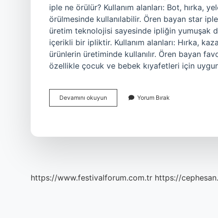
iple ne örülür? Kullanım alanları: Bot, hırka, 
örülmesinde kullanılabilir. Ören bayan star iple
üretim teknolojisi sayesinde ipliğin yumuşak d
içerikli bir ipliktir. Kullanım alanları: Hırka, k
ürünlerin üretiminde kullanılır. Ören bayan favo
özellikle çocuk ve bebek kıyafetleri için uygu
Ören
Devamını okuyun
Yorum Bırak
Bayan
Dora
Ile
Ne
Yapılır
https://www.festivalforum.com.tr
https://cephesan