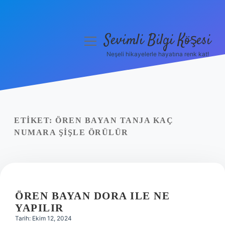
Sevimli Bilgi Köşesi
menüyü
aç
Neşeli hikayelerle hayatına renk kat!
Anasayfa
Gizlilik Politikası
Yasal Uyarı
ETIKET:
ÖREN BAYAN TANJA KAÇ
NUMARA ŞIŞLE ÖRÜLÜR
Hakkımızda
ÖREN BAYAN DORA ILE NE
YAPILIR
Tarih: Ekim 12, 2024