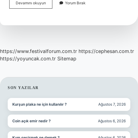
Ören
Devamını okuyun
Yorum Bırak
Bayan
Dora
Ile
Ne
Yapılır
https://www.festivalforum.com.tr
https://cephesan.com.tr
https://yoyuncak.com.tr
Sitemap
SIDEBAR
SON YAZILAR
Kurşun plaka ne için kullanılır ?
Ağustos 7, 2026
Coin açık emir nedir ?
Ağustos 6, 2026
Kum geçirmek ne demek ?
Ağustos 6, 2026