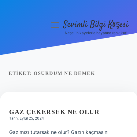
Sevimli Bilgi Köşesi
menüyü
aç
Neşeli hikayelerle hayatına renk kat!
Anasayfa
Gizlilik Politikası
Yasal Uyarı
ETIKET:
OSURDUM NE DEMEK
Hakkımızda
GAZ ÇEKERSEK NE OLUR
Tarih: Eylül 25, 2024
Gazımızı tutarsak ne olur? Gazın kaçmasını